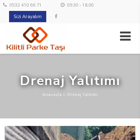
0532 410 66 71
09.30 - 18.00
Sizi Arayalım
Drenaj Yalıtımı
››
Drenaj Yalıtımı
Anasayfa